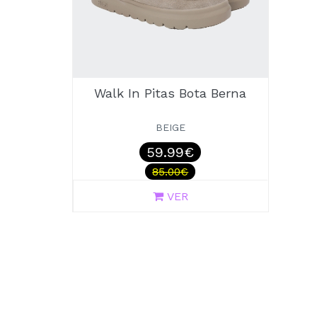
Walk In Pitas Bota Berna
BEIGE
59.99€
85.00€
VER