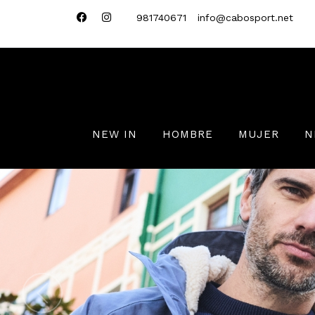
981740671
info@cabosport.net
NEW IN
HOMBRE
MUJER
N