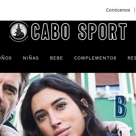
|
Conócenos
IÑOS
NIÑAS
BEBE
COMPLEMENTOS
RE