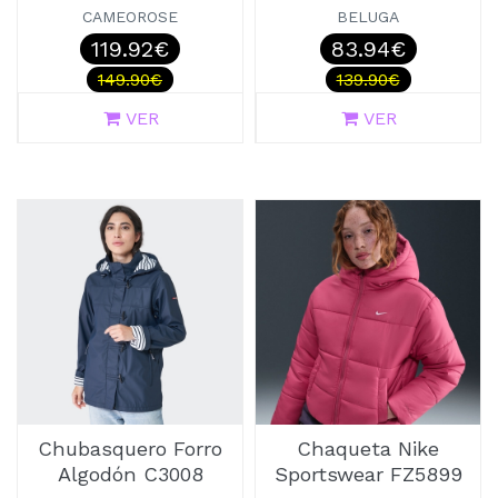
CAMEOROSE
BELUGA
119.92€
83.94€
149.90€
139.90€
VER
VER
Chubasquero Forro
Chaqueta Nike
Algodón C3008
Sportswear FZ5899