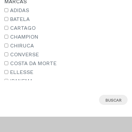
MARCAS
15-16 AÑOS
ADIDAS
15/18
BATELA
16
CARTAGO
17
CHAMPION
18
CHIRUCA
18M
CONVERSE
19
COSTA DA MORTE
19-20
ELLESSE
19.5
IPANEMA
19/22
JORDAN
2-3 AÑOS
LE COQ SPORTIF
20
MIZUNO
21
MUNICH
22
NEW BALANCE
22-23