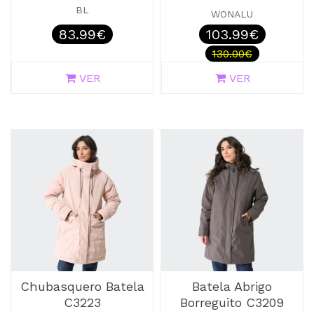
BL
WONALU
83.99€
103.99€
130.00€
VER
VER
Chubasquero Batela
Batela Abrigo
C3223
Borreguito C3209