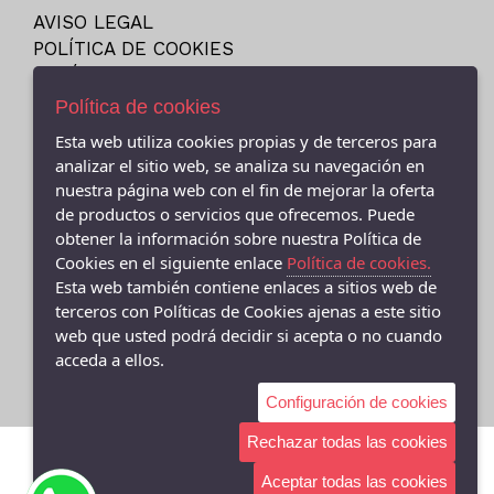
NEW ERA
AVISO LEGAL
23
NIKE
POLÍTICA DE COOKIES
23.5
PITAS
ENVÍOS Y DEVOLUCIONES
24
POLÍTICA DE PRIVACIDAD
PUMA
Política de cookies
24M
REEBOK
Esta web utiliza cookies propias y de terceros para
25
analizar el sitio web, se analiza su navegación en
SKECHERS
nuestra página web con el fin de mejorar la oferta
25-26
VANS
de productos o servicios que ofrecemos. Puede
- (CEE ) AVDA.LINO RODRIGUEZ MADERO 9, Cee - 15270 (A
26
Coruña)
VICTORIA
obtener la información sobre nuestra Política de
981706131
27
Cookies en el siguiente enlace
Política de cookies.
Esta web también contiene enlaces a sitios web de
- (FISTERRA) C/ FEDERICO AVILA 7 BAJO (FINISTERRE), Fisterra
27-35
terceros con Políticas de Cookies ajenas a este sitio
- 15155 (A Coruña)
27.5
981 74 0671
web que usted podrá decidir si acepta o no cuando
acceda a ellos.
28
28-29
Configuración de cookies
28.5
Rechazar todas las cookies
29
Aceptar todas las cookies
29-30