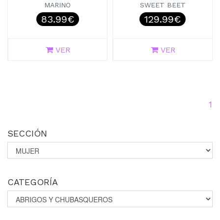
MARINO
SWEET BEET
83.99€
129.99€
VER
VER
(c
1
SECCIÓN
CATEGORÍA