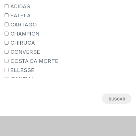
15-16 AÑOS
ADIDAS
15/18
BATELA
16
CARTAGO
17
CHAMPION
18
CHIRUCA
18M
CONVERSE
19
COSTA DA MORTE
19-20
ELLESSE
19.5
IPANEMA
19/22
JORDAN
2-3 AÑOS
LE COQ SPORTIF
20
MIZUNO
21
MUNICH
22
NEW BALANCE
22-23
NEW ERA