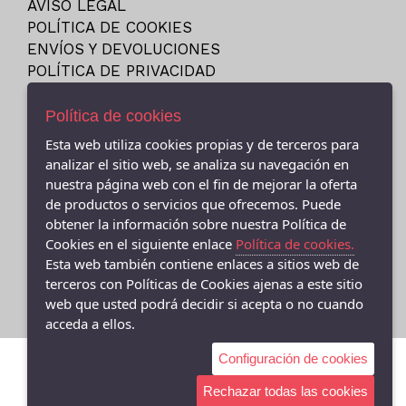
AVISO LEGAL
23
NIKE
POLÍTICA DE COOKIES
23.5
PITAS
ENVÍOS Y DEVOLUCIONES
24
POLÍTICA DE PRIVACIDAD
PUMA
24M
REEBOK
Política de cookies
25
SKECHERS
Esta web utiliza cookies propias y de terceros para
25-26
VANS
- (CEE ) AVDA.LINO RODRIGUEZ MADERO 9, Cee - 15270 (A
analizar el sitio web, se analiza su navegación en
26
Coruña)
VICTORIA
nuestra página web con el fin de mejorar la oferta
981706131
27
de productos o servicios que ofrecemos. Puede
obtener la información sobre nuestra Política de
- (FISTERRA) C/ FEDERICO AVILA 7 BAJO (FINISTERRE), Fisterra
27-35
- 15155 (A Coruña)
Cookies en el siguiente enlace
Política de cookies.
27.5
981 74 0671
Esta web también contiene enlaces a sitios web de
28
terceros con Políticas de Cookies ajenas a este sitio
web que usted podrá decidir si acepta o no cuando
28-29
acceda a ellos.
28.5
Configuración de cookies
29
29-30
Rechazar todas las cookies