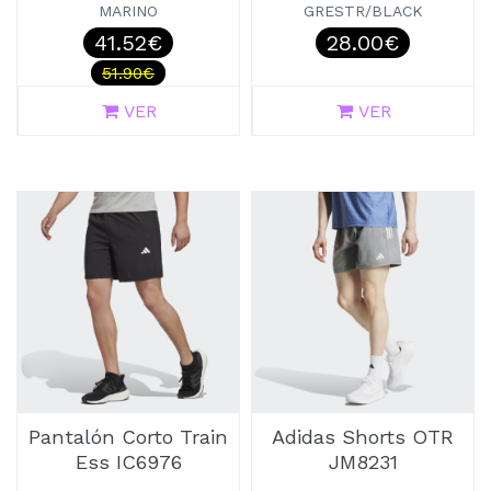
MARINO
GRESTR/BLACK
41.52€
28.00€
51.90€
VER
VER
Pantalón Corto Train
Adidas Shorts OTR
Ess IC6976
JM8231