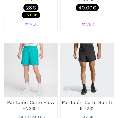
CGREEN
BLACK
28€
40.00€
35.00€
VER
VER
Pantalón Corto Flow
Pantalón Corto Run It
FN3307
IL7232
DUSTY CACTUS
BLACK