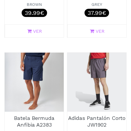
BROWN
GREY
39.99€
37.99€
VER
VER
Batela Bermuda
Adidas Pantalón Corto
Anfibia A2383
JW1902