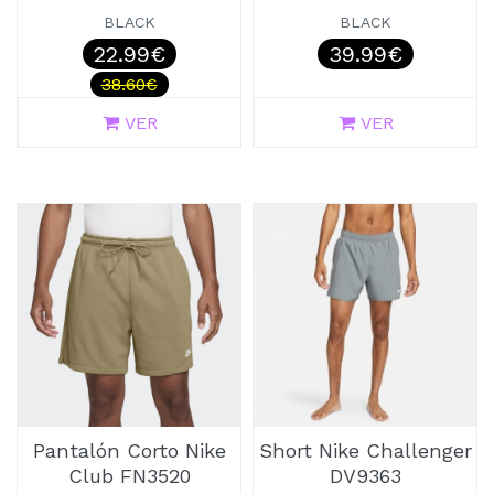
BLACK
BLACK
22.99€
39.99€
38.60€
VER
VER
Pantalón Corto Nike
Short Nike Challenger
Club FN3520
DV9363