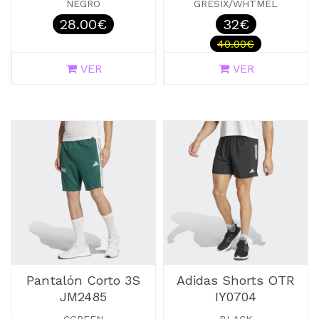
NEGRO
GRESIX/WHTMEL
28.00€
32€
40.00€
VER
VER
Pantalón Corto 3S
Adidas Shorts OTR
JM2485
IY0704