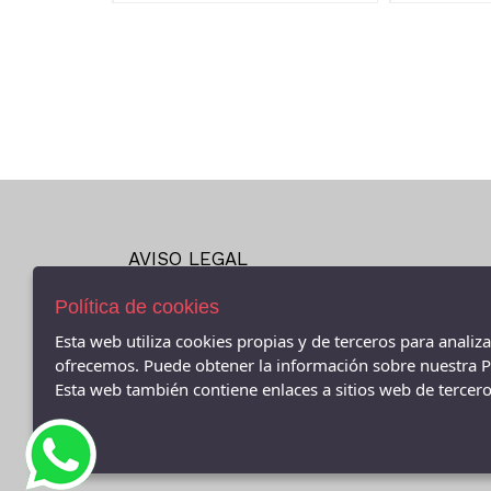
AVISO LEGAL
POLÍTICA DE COOKIES
Política de cookies
ENVÍOS Y DEVOLUCIONES
POLÍTICA DE PRIVACIDAD
Esta web utiliza cookies propias y de terceros para analiz
ofrecemos. Puede obtener la información sobre nuestra Po
- (CEE ) AVDA.LINO RODRIGUEZ MADERO 9, Cee - 152
Esta web también contiene enlaces a sitios web de terceros
(A Coruña)
981706131