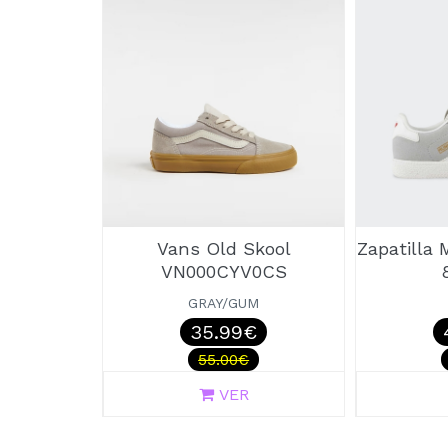
Vans Old Skool
Zapatilla 
VN000CYV0CS
GRAY/GUM
35.99€
55.00€
VER