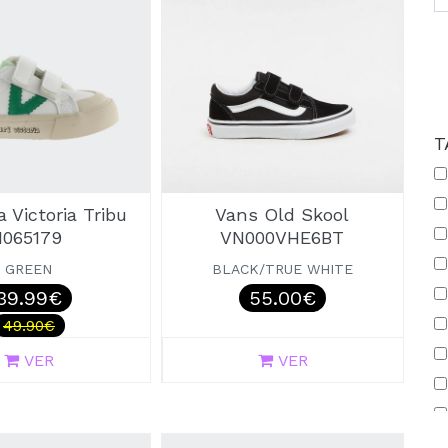
T
a Victoria Tribu
Vans Old Skool
1065179
VN000VHE6BT
GREEN
BLACK/TRUE WHITE
39.99€
55.00€
49.90€
VER
VER