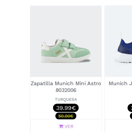
Zapatilla Munich Mini Astro
Munich J
8032006
TURQUESA
39.99€
50.00€
VER