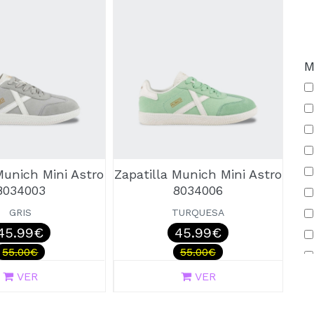
M
Munich Mini Astro
Zapatilla Munich Mini Astro
8034003
8034006
GRIS
TURQUESA
45.99€
45.99€
55.00€
55.00€
VER
VER