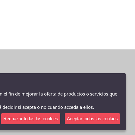
28.5
29
29-30
29.5
2XL
2XL 5"
2XL 7"
3-4 AÑOS
30
30.5
n el fin de mejorar la oferta de productos o servicios que
31
 decidir si acepta o no cuando acceda a ellos.
31-32
31.5
Rechazar todas las cookies
Aceptar todas las cookies
32