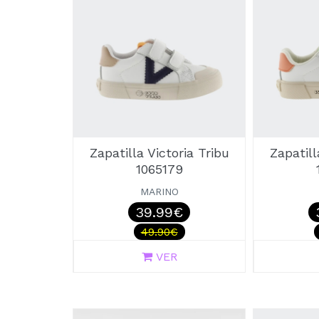
Zapatilla Victoria Tribu
Zapatill
1065179
MARINO
39.99€
49.90€
VER