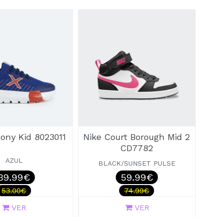
ony Kid 8023011
Nike Court Borough Mid 2
CD7782
AZUL
BLACK/SUNSET PULSE
39.99€
59.99€
53.00€
74.99€
VER
VER