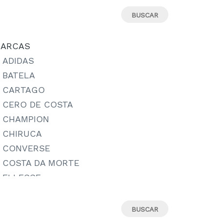
13-15 AÑOS
14
14-15 AÑOS
ARCAS
15-16 AÑOS
ADIDAS
15/18
BATELA
16
CARTAGO
17
CERO DE COSTA
18
CHAMPION
18M
CHIRUCA
19
CONVERSE
19-20
COSTA DA MORTE
19.5
ELLESSE
19/22
IPANEMA
2-3 AÑOS
JORDAN
20