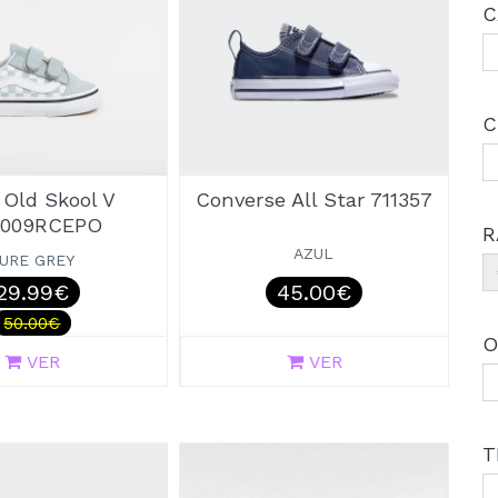
C
C
 Old Skool V
Converse All Star 711357
0009RCEPO
R
AZUL
URE GREY
29.99€
45.00€
50.00€
O
VER
VER
T