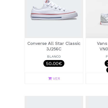
Converse All Star Classic
Vans
3J256C
VN
BLANCO
P
50.00€
VER