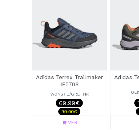
Adidas Terrex Trailmaker
Adidas T
IF5708
OLI
WONSTE/GRETHR
69.99€
90.00€
VER