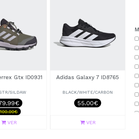
M
errex Gtx ID0931
Adidas Galaxy 7 ID8765
STR/SILDAW
BLACK/WHITE/CARBON
79.99€
55.00€
100.00€
VER
VER