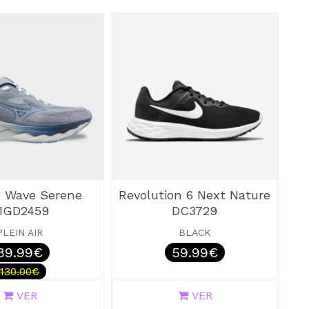
 Wave Serene
Revolution 6 Next Nature
1GD2459
DC3729
PLEIN AIR
BLACK
89.99€
59.99€
130.00€
VER
VER