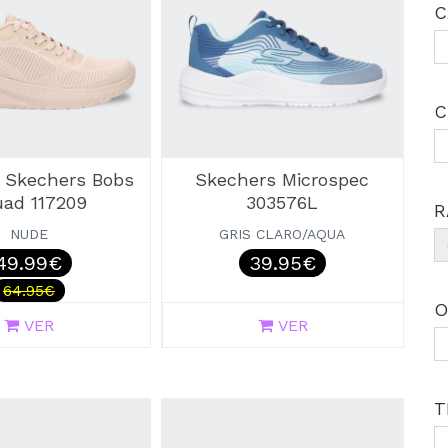
C
C
a Skechers Bobs
Skechers Microspec
ad 117209
303576L
R
NUDE
GRIS CLARO/AQUA
49.99€
39.95€
64.95€
O
VER
VER
T