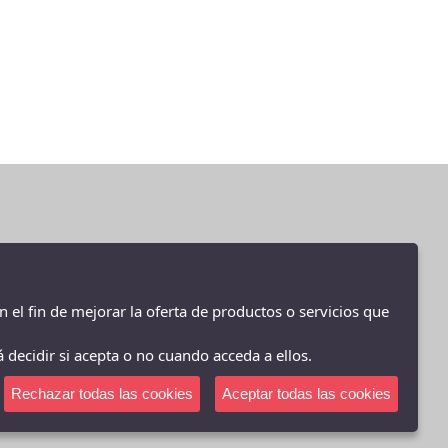
28.5
29
29-30
29.5
2XL
2XL 5"
2XL 7"
3-4 AÑOS
30
30.5
n el fin de mejorar la oferta de productos o servicios que
31
 decidir si acepta o no cuando acceda a ellos.
31-32
31.5
Rechazar todas las cookies
Aceptar todas las cookies
32