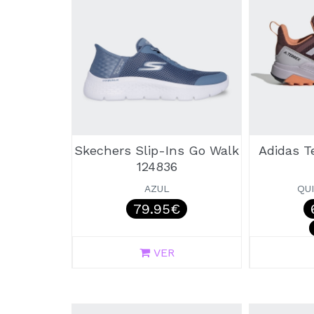
Skechers Slip-Ins Go Walk
Adidas T
124836
AZUL
QU
79.95€
VER