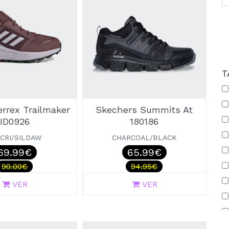
T
errex Trailmaker
Skechers Summits At
ID0926
180186
ICRI/SILDAW
CHARCOAL/BLACK
69.99€
65.99€
90.00€
94.95€
VER
VER