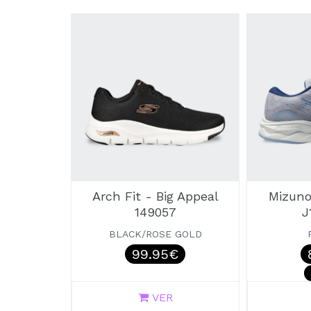
Arch Fit - Big Appeal
Mizuno
149057
J
BLACK/ROSE GOLD
99.95€
VER