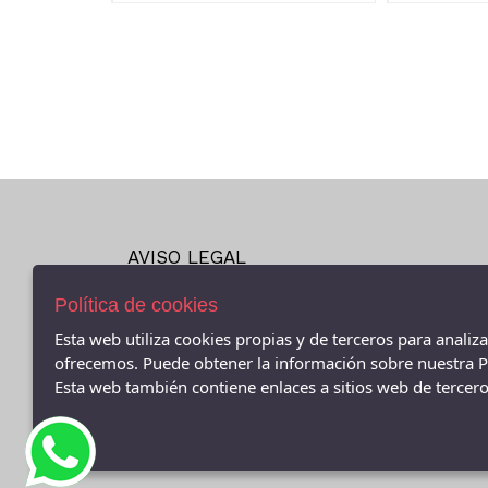
AVISO LEGAL
POLÍTICA DE COOKIES
Política de cookies
ENVÍOS Y DEVOLUCIONES
POLÍTICA DE PRIVACIDAD
Esta web utiliza cookies propias y de terceros para analiz
ofrecemos. Puede obtener la información sobre nuestra Po
- (CEE ) AVDA.LINO RODRIGUEZ MADERO 9, Cee - 152
Esta web también contiene enlaces a sitios web de terceros
(A Coruña)
981706131