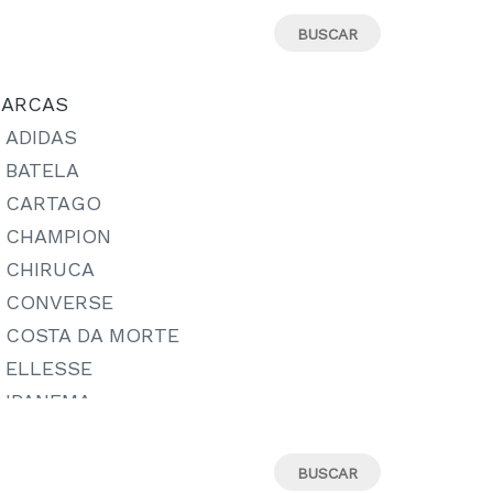
13-15 AÑOS
14
14-15 AÑOS
ARCAS
15-16 AÑOS
ADIDAS
15/18
BATELA
16
CARTAGO
17
CHAMPION
18
CHIRUCA
18M
CONVERSE
19
COSTA DA MORTE
19-20
ELLESSE
19.5
IPANEMA
19/22
JORDAN
2-3 AÑOS
LE COQ SPORTIF
20