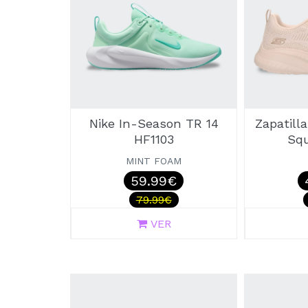
Nike In-Season TR 14
Zapatill
HF1103
Squ
MINT FOAM
59.99€
79.99€
VER