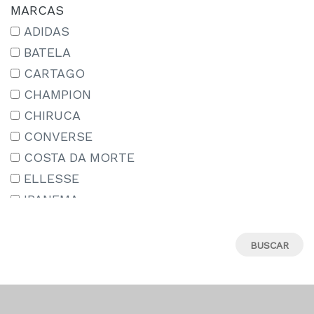
14-15 AÑOS
MARCAS
15-16 AÑOS
ADIDAS
15/18
BATELA
16
CARTAGO
17
CHAMPION
18
CHIRUCA
18M
CONVERSE
19
COSTA DA MORTE
19-20
ELLESSE
19.5
IPANEMA
19/22
JORDAN
2-3 AÑOS
LE COQ SPORTIF
20
MIZUNO
21
MUNICH
22
NEW BALANCE