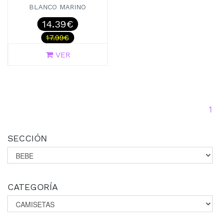
BLANCO MARINO
14.39€
17.99€
VER
(c
1
SECCIÓN
CATEGORÍA