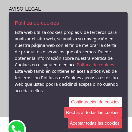
22-23
NEW ERA
AVISO LEGAL
23
NIKE
POLÍTICA DE COOKIES
23.5
PITAS
ENVÍOS Y DEVOLUCIONES
Política de cookies
24
POLÍTICA DE PRIVACIDAD
PUMA
Esta web utiliza cookies propias y de terceros para
24M
analizar el sitio web, se analiza su navegación en
REEBOK
nuestra página web con el fin de mejorar la oferta
25
SKECHERS
de productos o servicios que ofrecemos. Puede
25-26
VANS
obtener la información sobre nuestra Política de
- (CEE ) AVDA.LINO RODRIGUEZ MADERO 9, Cee - 15270 (A
26
Cookies en el siguiente enlace
Política de cookies.
Coruña)
VICTORIA
981706131
Esta web también contiene enlaces a sitios web de
27
terceros con Políticas de Cookies ajenas a este sitio
- (FISTERRA) C/ FEDERICO AVILA 7 BAJO (FINISTERRE), Fisterra
27-35
web que usted podrá decidir si acepta o no cuando
- 15155 (A Coruña)
27.5
acceda a ellos.
981 74 0671
28
Configuración de cookies
28-29
Rechazar todas las cookies
28.5
Aceptar todas las cookies
29