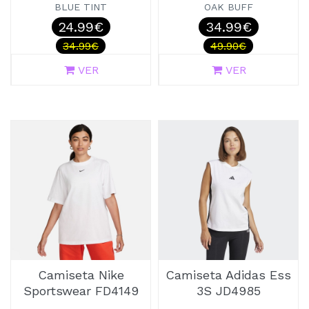
BLUE TINT
OAK BUFF
24.99€
34.99€
34.99€
49.90€
VER
VER
Camiseta Nike
Camiseta Adidas Ess
Sportswear FD4149
3S JD4985