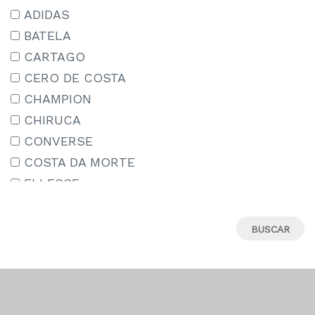
15-16 AÑOS
ADIDAS
15/18
BATELA
16
CARTAGO
17
CERO DE COSTA
18
CHAMPION
18M
CHIRUCA
19
CONVERSE
19-20
COSTA DA MORTE
19.5
ELLESSE
19/22
IPANEMA
2-3 AÑOS
JORDAN
20
LE COQ SPORTIF
21
MIZUNO
22
MUNICH
22-23
NEW ERA