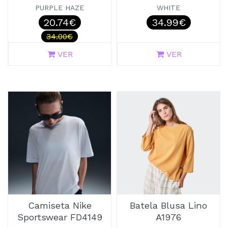
PURPLE HAZE
WHITE
20.74€
34.99€
34.00€
VER
VER
Camiseta Nike
Batela Blusa Lino
Sportswear FD4149
A1976