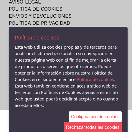
AVISO LEGAL
23
NEW BALANCE
POLÍTICA DE COOKIES
23.5
NIKE
ENVÍOS Y DEVOLUCIONES
24
POLÍTICA DE PRIVACIDAD
PITAS
24M
PUMA
Política de cookies
25
REEBOK
Esta web utiliza cookies propias y de terceros para
25-26
SKECHERS
- (CEE ) AVDA.LINO RODRIGUEZ MADERO 9, Cee - 15270 (A
analizar el sitio web, se analiza su navegación en
26
Coruña)
VANS
nuestra página web con el fin de mejorar la oferta
981706131
27
de productos o servicios que ofrecemos. Puede
VICTORIA
obtener la información sobre nuestra Política de
- (FISTERRA) C/ FEDERICO AVILA 7 BAJO (FINISTERRE), Fisterra
27-35
- 15155 (A Coruña)
Cookies en el siguiente enlace
Política de cookies.
27.5
981 74 0671
Esta web también contiene enlaces a sitios web de
28
terceros con Políticas de Cookies ajenas a este sitio
web que usted podrá decidir si acepta o no cuando
28-29
acceda a ellos.
28.5
Configuración de cookies
29
29-30
Rechazar todas las cookies