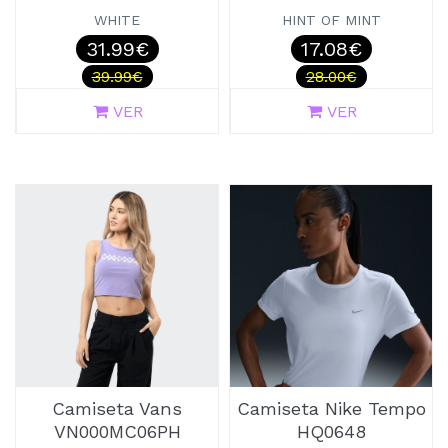
WHITE
HINT OF MINT
31.99€
17.08€
39.99€
28.00€
VER
VER
Camiseta Vans
Camiseta Nike Tempo
VN000MC06PH
HQ0648