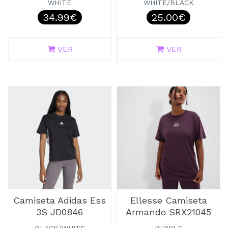
WHITE
WHITE/BLACK
34.99€
25.00€
VER
VER
Camiseta Adidas Ess
Ellesse Camiseta
3S JD0846
Armando SRX21045