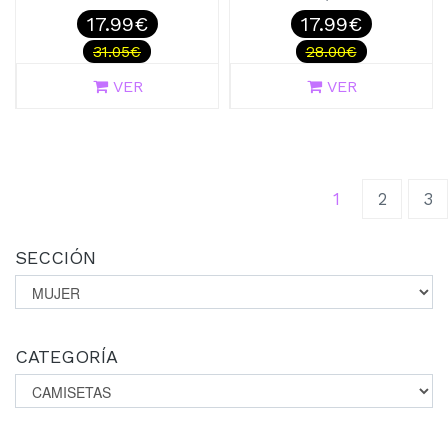
17.99€
17.99€
31.05€
28.00€
VER
VER
(current)
1
2
3
SECCIÓN
CATEGORÍA