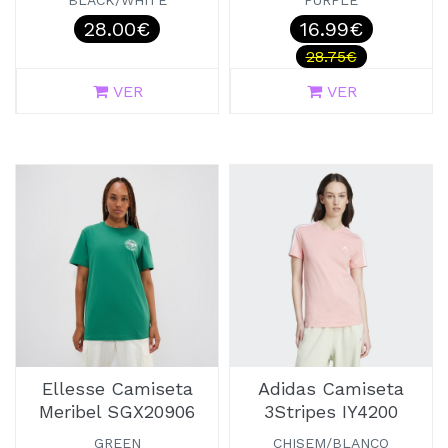
BLACK/WHITE
PURPLE
28.00€
16.99€
28.75€
VER
VER
Ellesse Camiseta
Adidas Camiseta
Meribel SGX20906
3Stripes IY4200
GREEN
CHISEM/BLANCO