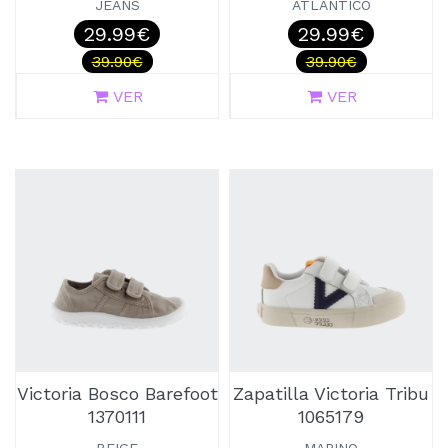
JEANS
ATLANTICO
29.99€
29.99€
39.90€
39.90€
VER
VER
Victoria Bosco Barefoot
Zapatilla Victoria Tribu
1370111
1065179