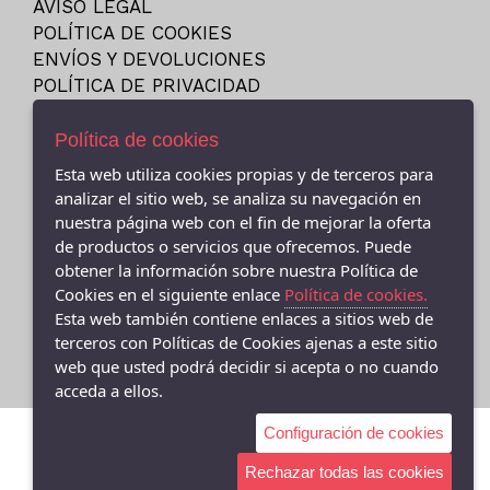
AVISO LEGAL
23
NEW BALANCE
POLÍTICA DE COOKIES
23.5
NIKE
ENVÍOS Y DEVOLUCIONES
24
POLÍTICA DE PRIVACIDAD
PITAS
24M
PUMA
Política de cookies
25
REEBOK
Esta web utiliza cookies propias y de terceros para
25-26
SKECHERS
- (CEE ) AVDA.LINO RODRIGUEZ MADERO 9, Cee - 15270 (A
analizar el sitio web, se analiza su navegación en
26
Coruña)
VANS
nuestra página web con el fin de mejorar la oferta
981706131
27
de productos o servicios que ofrecemos. Puede
VICTORIA
obtener la información sobre nuestra Política de
- (FISTERRA) C/ FEDERICO AVILA 7 BAJO (FINISTERRE), Fisterra
27-35
- 15155 (A Coruña)
Cookies en el siguiente enlace
Política de cookies.
27.5
981 74 0671
Esta web también contiene enlaces a sitios web de
28
terceros con Políticas de Cookies ajenas a este sitio
web que usted podrá decidir si acepta o no cuando
28-29
acceda a ellos.
28.5
Configuración de cookies
29
29-30
Rechazar todas las cookies