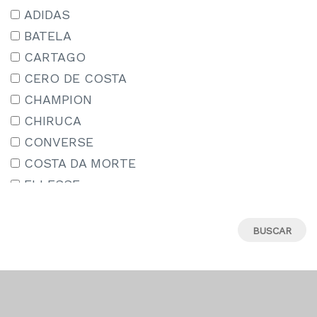
15-16 AÑOS
ADIDAS
15/18
BATELA
16
CARTAGO
17
CERO DE COSTA
18
CHAMPION
18M
CHIRUCA
19
CONVERSE
19-20
COSTA DA MORTE
19.5
ELLESSE
19/22
IPANEMA
2-3 AÑOS
JORDAN
20
LE COQ SPORTIF
21
MIZUNO
22
MUNICH
22-23
NEW ERA