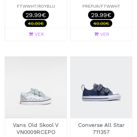
FTWWHT/ROYBLU
PREPUR/FTWWHT
29.99€
29.99€
40.00€
40.00€
VER
VER
Vans Old Skool V
Converse All Star
VN0009RCEPO
711357