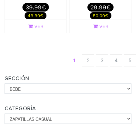
39.99€
29.99€
49.90€
50.00€
VER
VER
(current)
1
2
3
4
5
SECCIÓN
CATEGORÍA