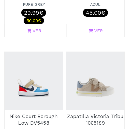
PURE GREY
AZUL
29.99€
45.00€
50.00€
VER
VER
Nike Court Borough
Zapatilla Victoria Tribu
Low DV5458
1065189