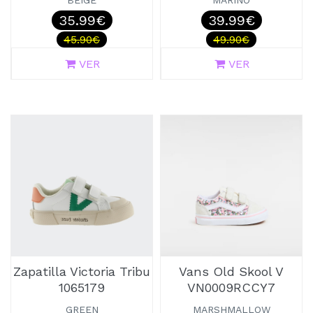
BEIGE
MARINO
35.99€
39.99€
45.90€
49.90€
VER
VER
Zapatilla Victoria Tribu
Vans Old Skool V
1065179
VN0009RCCY7
GREEN
MARSHMALLOW