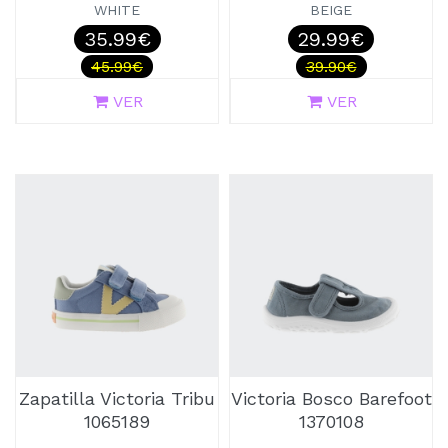
WHITE
BEIGE
35.99€
29.99€
45.99€
39.90€
VER
VER
Zapatilla Victoria Tribu
Victoria Bosco Barefoot
1065189
1370108