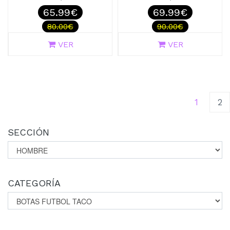
65.99€
69.99€
80.00€
90.00€
VER
VER
(curren
1
2
SECCIÓN
CATEGORÍA