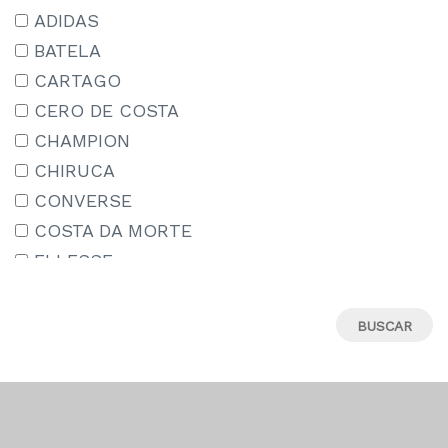
15-16 AÑOS
ADIDAS
15/18
BATELA
16
CARTAGO
17
CERO DE COSTA
18
CHAMPION
18M
CHIRUCA
19
CONVERSE
19-20
COSTA DA MORTE
19.5
ELLESSE
19/22
IPANEMA
2-3 AÑOS
JORDAN
20
LE COQ SPORTIF
21
MIZUNO
22
MUNICH
22-23
NEW ERA