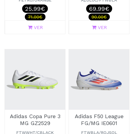
PETRO/ORANGE
AZULUC/FTWBLA
25.99€
69.99€
71.00€
90.00€
VER
VER
Adidas Copa Pure 3
Adidas F50 League
MG GZ2529
FG/MG IE0601
FTWWHT/CBLACK
FTWBLA/ROJSOL