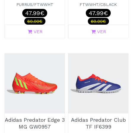
PURRUS/FTWWHT
FTWWHT/CBLACK
47.99€
47.99€
60.00€
60.00€
VER
VER
Adidas Predator Edge 3
Adidas Predator Club
MG GW0957
TF IF6399