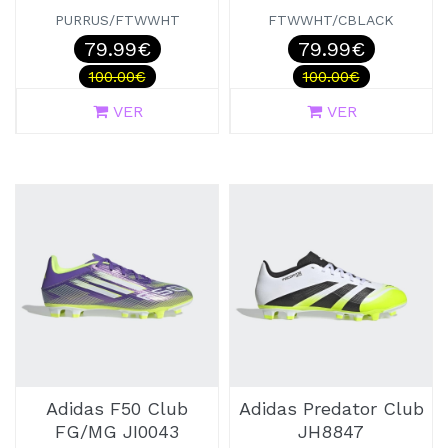
PURRUS/FTWWHT
FTWWHT/CBLACK
79.99€
79.99€
100.00€
100.00€
VER
VER
Adidas F50 Club
Adidas Predator Club
FG/MG JI0043
JH8847