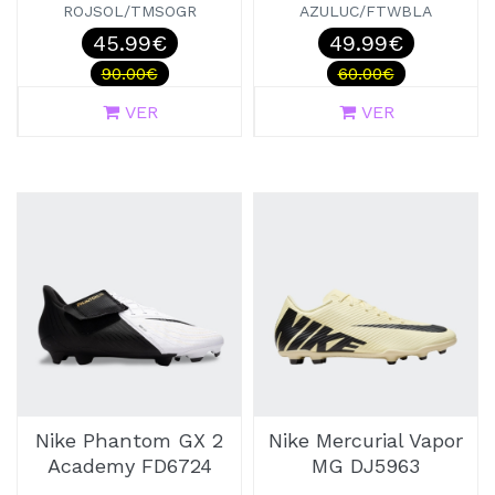
ROJSOL/TMSOGR
AZULUC/FTWBLA
45.99€
49.99€
90.00€
60.00€
VER
VER
Nike Phantom GX 2
Nike Mercurial Vapor
Academy FD6724
MG DJ5963