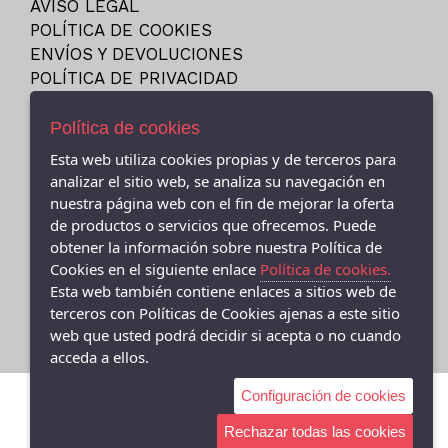
AVISO LEGAL
23
NEW BALANCE
POLÍTICA DE COOKIES
23.5
NIKE
ENVÍOS Y DEVOLUCIONES
24
POLÍTICA DE PRIVACIDAD
PITAS
24M
PUMA
Política de cookies
25
REEBOK
Esta web utiliza cookies propias y de terceros para
25-26
SKECHERS
- (CEE ) AVDA.LINO RODRIGUEZ MADERO 9, Cee - 15270 (A
analizar el sitio web, se analiza su navegación en
26
Coruña)
VANS
nuestra página web con el fin de mejorar la oferta
981706131
27
de productos o servicios que ofrecemos. Puede
VICTORIA
obtener la información sobre nuestra Política de
- (FISTERRA) C/ FEDERICO AVILA 7 BAJO (FINISTERRE), Fisterra
27-35
- 15155 (A Coruña)
Cookies en el siguiente enlace
Política de cookies.
27.5
981 74 0671
Esta web también contiene enlaces a sitios web de
28
terceros con Políticas de Cookies ajenas a este sitio
web que usted podrá decidir si acepta o no cuando
28-29
acceda a ellos.
28.5
Configuración de cookies
29
29-30
Rechazar todas las cookies