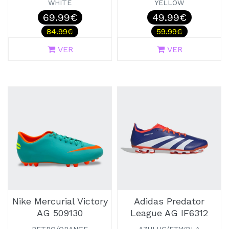
WHITE
YELLOW
69.99€
49.99€
84.99€
59.99€
VER
VER
Nike Mercurial Victory
Adidas Predator
AG 509130
League AG IF6312