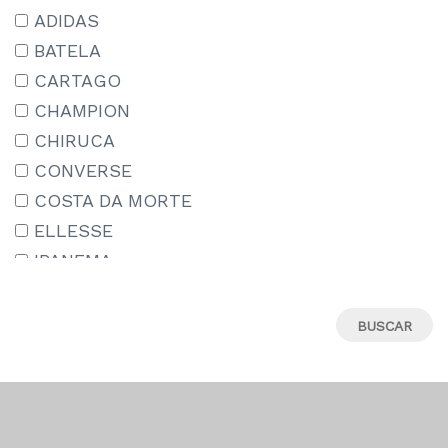
15-16 AÑOS
ADIDAS
15/18
BATELA
16
CARTAGO
17
CHAMPION
18
CHIRUCA
18M
CONVERSE
19
COSTA DA MORTE
19-20
ELLESSE
19.5
IPANEMA
19/22
JORDAN
2-3 AÑOS
LE COQ SPORTIF
20
MIZUNO
21
MUNICH
22
NEW BALANCE
22-23
NEW ERA