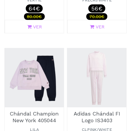
VERTIE
PRECRI/WHITE
64€
56€
80.00€
70.00€
VER
VER
Chándal Champion
Adidas Chándal FI
New York 405044
Logo IS3403
LILA
CLPINK/WHITE