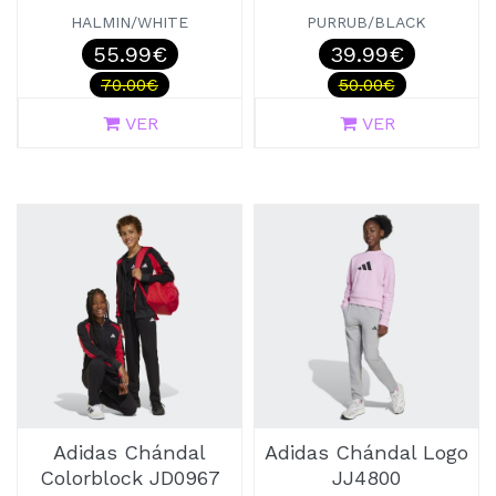
HALMIN/WHITE
PURRUB/BLACK
55.99€
39.99€
70.00€
50.00€
VER
VER
Adidas Chándal
Adidas Chándal Logo
Colorblock JD0967
JJ4800