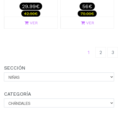
29.99€
56€
42.90€
70.00€
VER
VER
(current)
1
2
3
SECCIÓN
CATEGORÍA