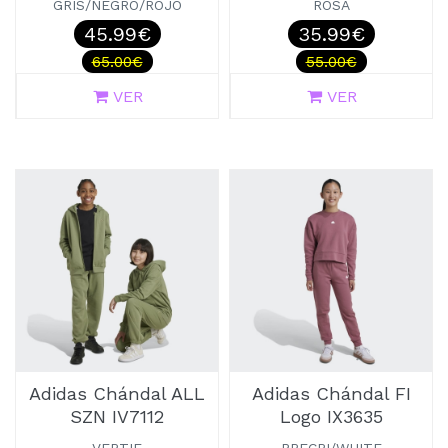
GRIS/NEGRO/ROJO
ROSA
45.99€
35.99€
65.00€
55.00€
VER
VER
Adidas Chándal ALL
Adidas Chándal FI
SZN IV7112
Logo IX3635