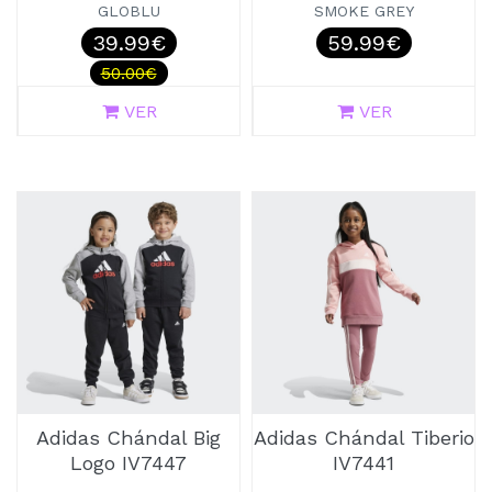
GLOBLU
SMOKE GREY
39.99€
59.99€
50.00€
VER
VER
Adidas Chándal Big
Adidas Chándal Tiberio
Logo IV7447
IV7441