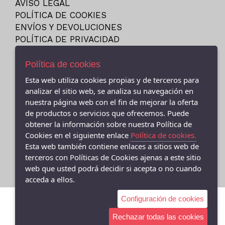
AVISO LEGAL
23
NIKE
POLÍTICA DE COOKIES
23.5
PITAS
ENVÍOS Y DEVOLUCIONES
24
POLÍTICA DE PRIVACIDAD
PUMA
24M
REEBOK
Política de cookies
25
SKECHERS
Esta web utiliza cookies propias y de terceros para
25-26
VANS
- (CEE ) AVDA.LINO RODRIGUEZ MADERO 9, Cee - 15270 (A
analizar el sitio web, se analiza su navegación en
26
Coruña)
VICTORIA
nuestra página web con el fin de mejorar la oferta
981706131
27
de productos o servicios que ofrecemos. Puede
obtener la información sobre nuestra Política de
- (FISTERRA) C/ FEDERICO AVILA 7 BAJO (FINISTERRE), Fisterra
27-35
- 15155 (A Coruña)
Cookies en el siguiente enlace
Política de cookies.
27.5
981 74 0671
Esta web también contiene enlaces a sitios web de
28
terceros con Políticas de Cookies ajenas a este sitio
web que usted podrá decidir si acepta o no cuando
28-29
acceda a ellos.
28.5
Configuración de cookies
29
29-30
Rechazar todas las cookies