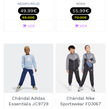
NEGRO/ROJO
ROSA
49.99€
55.99€
65.00€
70.00€
VER
VER
Chándal Adidas
Chándal Nike
Essentials JC9729
Sportswear FD3067