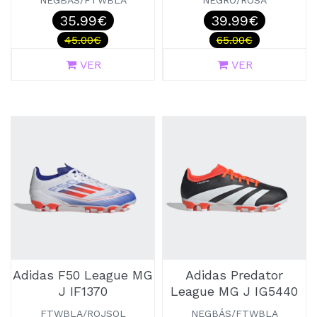
NEGBÁS/FTWBLA
NEGRO/ROSA
35.99€
39.99€
45.00€
65.00€
VER
VER
Adidas F50 League MG
Adidas Predator
J IF1370
League MG J IG5440
FTWBLA/ROJSOL
NEGBÁS/FTWBLA