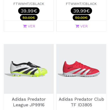
FTWWHT/CBLACK
FTWWHT/CBLACK
39.99€
39.99€
50.00€
50.00€
VER
VER
Adidas Predator
Adidas Predator Club
League JP9916
TF ID3805