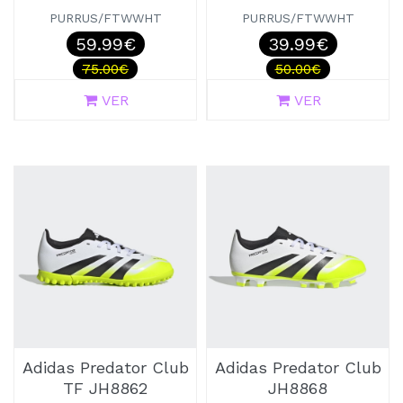
PURRUS/FTWWHT
PURRUS/FTWWHT
59.99€
39.99€
75.00€
50.00€
VER
VER
Adidas Predator Club
Adidas Predator Club
TF JH8862
JH8868