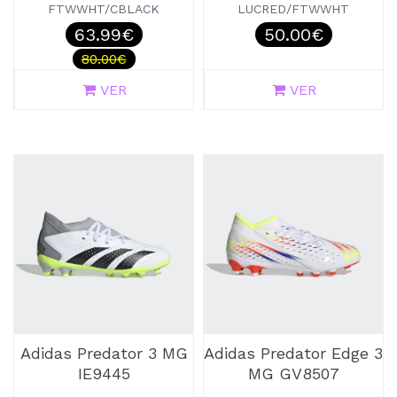
FTWWHT/CBLACK
LUCRED/FTWWHT
63.99€
50.00€
80.00€
VER
VER
Adidas Predator 3 MG
Adidas Predator Edge 3
IE9445
MG GV8507