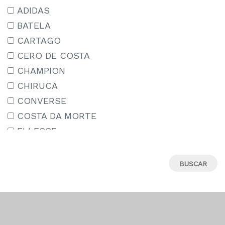
15-16 AÑOS
ADIDAS
15/18
BATELA
16
CARTAGO
17
CERO DE COSTA
18
CHAMPION
18M
CHIRUCA
19
CONVERSE
19-20
COSTA DA MORTE
19.5
ELLESSE
19/22
IPANEMA
2-3 AÑOS
JORDAN
20
LE COQ SPORTIF
21
MIZUNO
22
MUNICH
22-23
NEW ERA