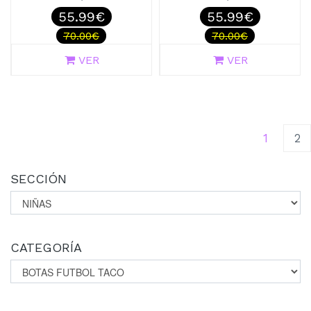
55.99€
55.99€
70.00€
70.00€
VER
VER
(curren
1
2
SECCIÓN
CATEGORÍA