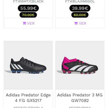
FTWWHT/CBLACK
FTWBLA/AMASOL
55.99€
39.99€
70.00€
60.00€
VER
VER
Adidas Predator Edge
Adidas Predator 3 MG
4 FG GX5217
GW7082