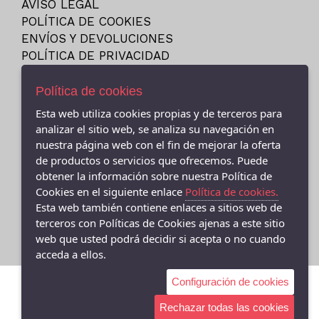
AVISO LEGAL
23
NEW BALANCE
POLÍTICA DE COOKIES
23.5
NIKE
ENVÍOS Y DEVOLUCIONES
24
POLÍTICA DE PRIVACIDAD
PITAS
24M
PUMA
Política de cookies
25
REEBOK
Esta web utiliza cookies propias y de terceros para
25-26
SKECHERS
- (CEE ) AVDA.LINO RODRIGUEZ MADERO 9, Cee - 15270 (A
analizar el sitio web, se analiza su navegación en
26
Coruña)
VANS
nuestra página web con el fin de mejorar la oferta
981706131
27
de productos o servicios que ofrecemos. Puede
VICTORIA
obtener la información sobre nuestra Política de
- (FISTERRA) C/ FEDERICO AVILA 7 BAJO (FINISTERRE), Fisterra
27-35
- 15155 (A Coruña)
Cookies en el siguiente enlace
Política de cookies.
27.5
981 74 0671
Esta web también contiene enlaces a sitios web de
28
terceros con Políticas de Cookies ajenas a este sitio
web que usted podrá decidir si acepta o no cuando
28-29
acceda a ellos.
28.5
Configuración de cookies
29
29-30
Rechazar todas las cookies