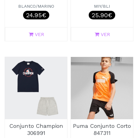
BLANCO/MARINO
MIY/BLI
24.95€
25.90€
VER
VER
Conjunto Champion
Puma Conjunto Corto
306991
847311