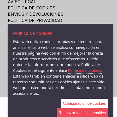
AVISO LEGAL
23
NIKE
POLÍTICA DE COOKIES
23.5
PITAS
ENVÍOS Y DEVOLUCIONES
24
POLÍTICA DE PRIVACIDAD
PUMA
24M
REEBOK
Política de cookies
25
SKECHERS
Esta web utiliza cookies propias y de terceros para
25-26
VANS
- (CEE ) AVDA.LINO RODRIGUEZ MADERO 9, Cee - 15270 (A
analizar el sitio web, se analiza su navegación en
26
Coruña)
VICTORIA
nuestra página web con el fin de mejorar la oferta
981706131
27
de productos o servicios que ofrecemos. Puede
obtener la información sobre nuestra Política de
- (FISTERRA) C/ FEDERICO AVILA 7 BAJO (FINISTERRE), Fisterra
27-35
- 15155 (A Coruña)
Cookies en el siguiente enlace
Política de cookies.
27.5
981 74 0671
Esta web también contiene enlaces a sitios web de
28
terceros con Políticas de Cookies ajenas a este sitio
web que usted podrá decidir si acepta o no cuando
28-29
acceda a ellos.
28.5
Configuración de cookies
29
29-30
Rechazar todas las cookies