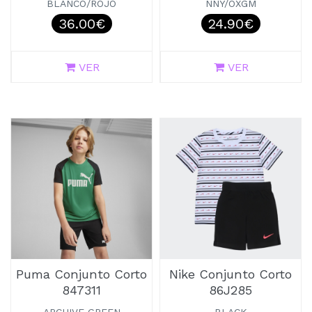
BLANCO/ROJO
NNY/OXGM
36.00€
24.90€
VER
VER
Puma Conjunto Corto
Nike Conjunto Corto
847311
86J285