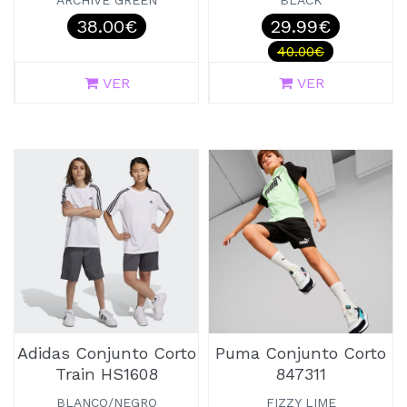
ARCHIVE GREEN
BLACK
38.00€
29.99€
40.00€
VER
VER
Adidas Conjunto Corto
Puma Conjunto Corto
Train HS1608
847311
BLANCO/NEGRO
FIZZY LIME