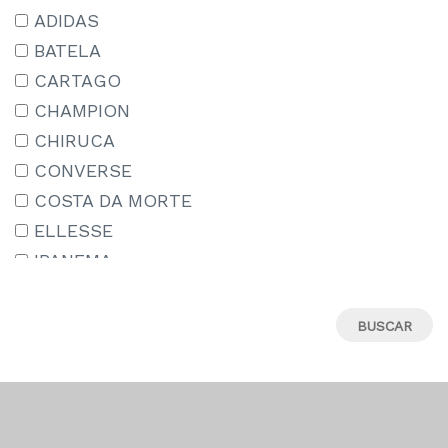
15-16 AÑOS
ADIDAS
15/18
BATELA
16
CARTAGO
17
CHAMPION
18
CHIRUCA
18M
CONVERSE
19
COSTA DA MORTE
19-20
ELLESSE
19.5
IPANEMA
19/22
JORDAN
2-3 AÑOS
LE COQ SPORTIF
20
MIZUNO
21
MUNICH
22
NEW BALANCE
22-23
NEW ERA