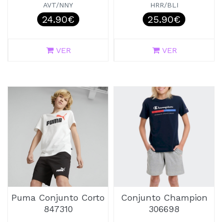
AVT/NNY
HRR/BLI
24.90€
25.90€
VER
VER
Puma Conjunto Corto
Conjunto Champion
847310
306698