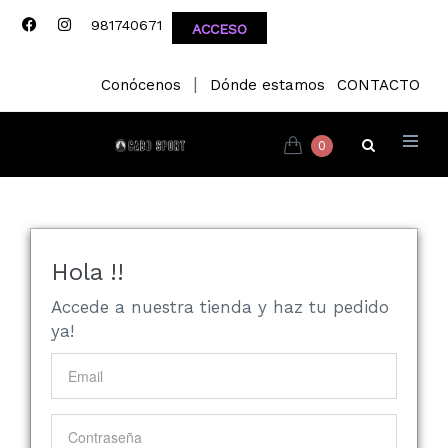
981740671
ACCESO
|
Conócenos
Dónde estamos
CONTACTO
0
Hola !!
Accede a nuestra tienda y haz tu pedido
ya!