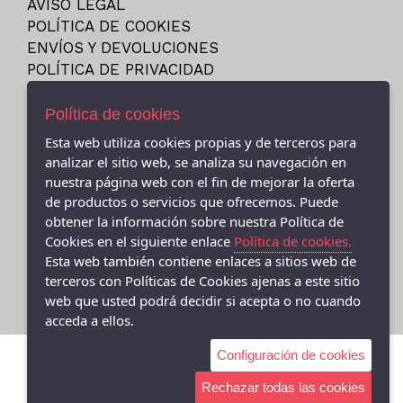
AVISO LEGAL
23
NEW BALANCE
POLÍTICA DE COOKIES
23.5
NIKE
ENVÍOS Y DEVOLUCIONES
24
POLÍTICA DE PRIVACIDAD
PITAS
24M
PUMA
Política de cookies
25
REEBOK
Esta web utiliza cookies propias y de terceros para
25-26
SKECHERS
- (CEE ) AVDA.LINO RODRIGUEZ MADERO 9, Cee - 15270 (A
analizar el sitio web, se analiza su navegación en
26
Coruña)
VANS
nuestra página web con el fin de mejorar la oferta
981706131
27
de productos o servicios que ofrecemos. Puede
VICTORIA
obtener la información sobre nuestra Política de
- (FISTERRA) C/ FEDERICO AVILA 7 BAJO (FINISTERRE), Fisterra
27-35
- 15155 (A Coruña)
Cookies en el siguiente enlace
Política de cookies.
27.5
981 74 0671
Esta web también contiene enlaces a sitios web de
28
terceros con Políticas de Cookies ajenas a este sitio
web que usted podrá decidir si acepta o no cuando
28-29
acceda a ellos.
28.5
Configuración de cookies
29
29-30
Rechazar todas las cookies