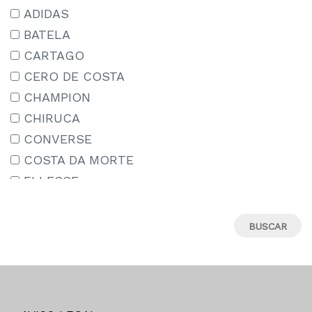
15-16 AÑOS
ADIDAS
15/18
BATELA
16
CARTAGO
17
CERO DE COSTA
18
CHAMPION
18M
CHIRUCA
19
CONVERSE
19-20
COSTA DA MORTE
19.5
ELLESSE
19/22
IPANEMA
2-3 AÑOS
JORDAN
20
LE COQ SPORTIF
21
MIZUNO
22
MUNICH
22-23
NEW ERA