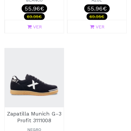
BLANCO
AZUL
55.96€
55.96€
69.95€
69.95€
VER
VER
Zapatilla Munich G-3
Profit 3111008
NEGRO