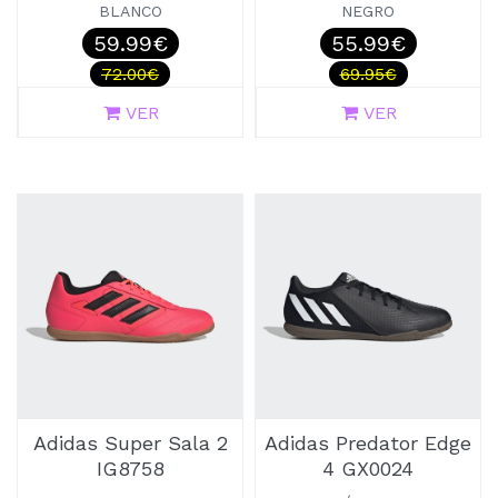
BLANCO
NEGRO
59.99€
55.99€
72.00€
69.95€
VER
VER
Adidas Super Sala 2
Adidas Predator Edge
IG8758
4 GX0024