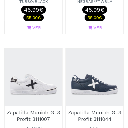
TURBO/BLACK
NEGBÁS/FTWBLA
45.99€
45.99€
55.00€
55.00€
VER
VER
Zapatilla Munich G-3
Zapatilla Munich G-3
Profit 3111007
Profit 3111044