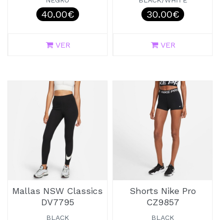
NEGRO
BLACK/WHITE
40.00€
30.00€
VER
VER
Mallas NSW Classics
Shorts Nike Pro
DV7795
CZ9857
BLACK
BLACK