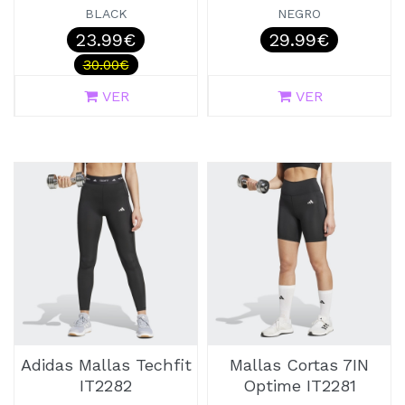
BLACK
NEGRO
23.99€
29.99€
30.00€
VER
VER
Adidas Mallas Techfit
Mallas Cortas 7IN
IT2282
Optime IT2281