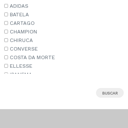
15-16 AÑOS
ADIDAS
15/18
BATELA
16
CARTAGO
17
CHAMPION
18
CHIRUCA
18M
CONVERSE
19
COSTA DA MORTE
19-20
ELLESSE
19.5
IPANEMA
19/22
JORDAN
2-3 AÑOS
LE COQ SPORTIF
20
MIZUNO
21
MUNICH
22
NEW BALANCE
22-23
NEW ERA