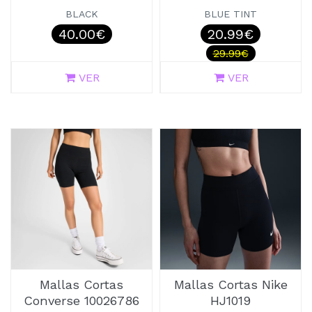
BLACK
BLUE TINT
40.00€
20.99€
29.99€
VER
VER
Mallas Cortas
Mallas Cortas Nike
Converse 10026786
HJ1019