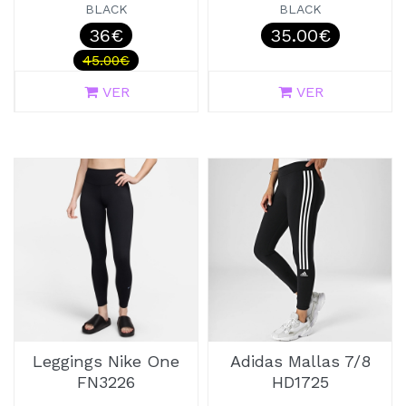
BLACK
BLACK
36€
35.00€
45.00€
VER
VER
Leggings Nike One
Adidas Mallas 7/8
FN3226
HD1725