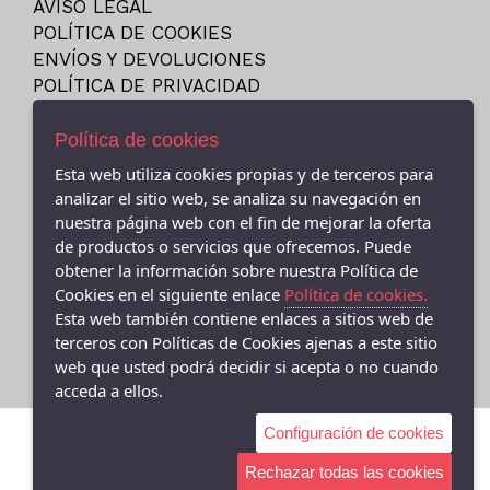
AVISO LEGAL
23
NIKE
POLÍTICA DE COOKIES
23.5
PITAS
ENVÍOS Y DEVOLUCIONES
24
POLÍTICA DE PRIVACIDAD
PUMA
24M
REEBOK
Política de cookies
25
SKECHERS
Esta web utiliza cookies propias y de terceros para
25-26
VANS
- (CEE ) AVDA.LINO RODRIGUEZ MADERO 9, Cee - 15270 (A
analizar el sitio web, se analiza su navegación en
26
Coruña)
VICTORIA
nuestra página web con el fin de mejorar la oferta
981706131
27
de productos o servicios que ofrecemos. Puede
obtener la información sobre nuestra Política de
- (FISTERRA) C/ FEDERICO AVILA 7 BAJO (FINISTERRE), Fisterra
27-35
- 15155 (A Coruña)
Cookies en el siguiente enlace
Política de cookies.
27.5
981 74 0671
Esta web también contiene enlaces a sitios web de
28
terceros con Políticas de Cookies ajenas a este sitio
web que usted podrá decidir si acepta o no cuando
28-29
acceda a ellos.
28.5
Configuración de cookies
29
29-30
Rechazar todas las cookies