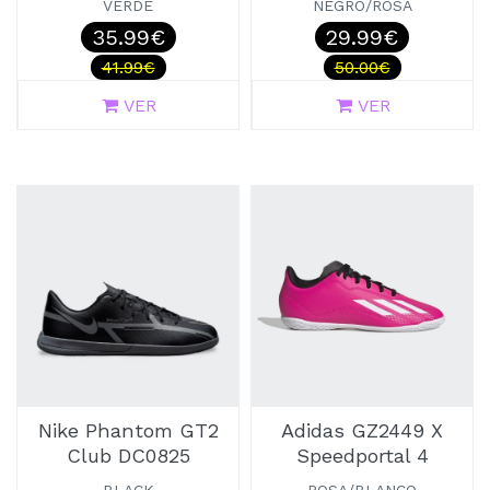
VERDE
NEGRO/ROSA
35.99€
29.99€
41.99€
50.00€
VER
VER
Nike Phantom GT2
Adidas GZ2449 X
Club DC0825
Speedportal 4