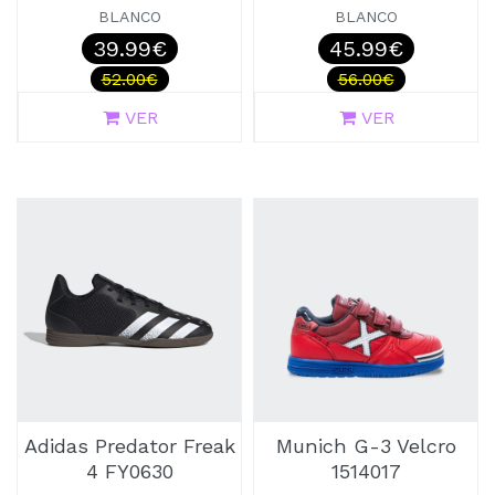
BLANCO
BLANCO
39.99€
45.99€
52.00€
56.00€
VER
VER
Adidas Predator Freak
Munich G-3 Velcro
4 FY0630
1514017