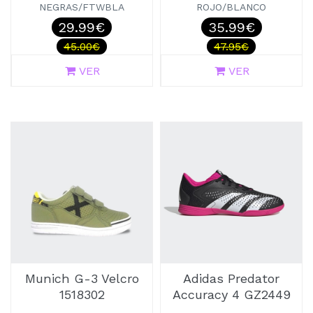
NEGRAS/FTWBLA
ROJO/BLANCO
29.99€
35.99€
45.00€
47.95€
VER
VER
Munich G-3 Velcro
Adidas Predator
1518302
Accuracy 4 GZ2449