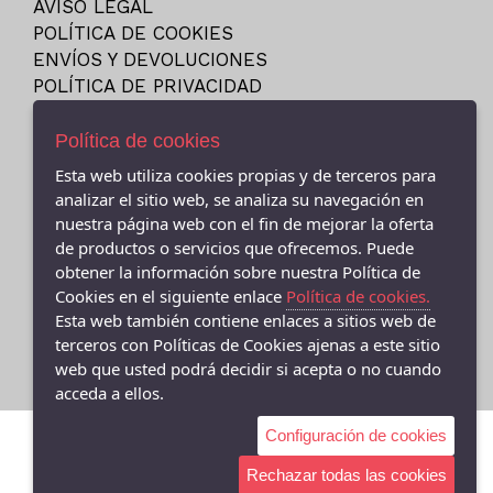
AVISO LEGAL
23
NEW BALANCE
POLÍTICA DE COOKIES
23.5
NIKE
ENVÍOS Y DEVOLUCIONES
24
POLÍTICA DE PRIVACIDAD
PITAS
24M
PUMA
Política de cookies
25
REEBOK
Esta web utiliza cookies propias y de terceros para
25-26
SKECHERS
- (CEE ) AVDA.LINO RODRIGUEZ MADERO 9, Cee - 15270 (A
analizar el sitio web, se analiza su navegación en
26
Coruña)
VANS
nuestra página web con el fin de mejorar la oferta
981706131
27
de productos o servicios que ofrecemos. Puede
VICTORIA
obtener la información sobre nuestra Política de
- (FISTERRA) C/ FEDERICO AVILA 7 BAJO (FINISTERRE), Fisterra
27-35
- 15155 (A Coruña)
Cookies en el siguiente enlace
Política de cookies.
27.5
981 74 0671
Esta web también contiene enlaces a sitios web de
28
terceros con Políticas de Cookies ajenas a este sitio
web que usted podrá decidir si acepta o no cuando
28-29
acceda a ellos.
28.5
Configuración de cookies
29
29-30
Rechazar todas las cookies