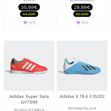
BLACK
ROSA/BLANCO
35.99€
29.99€
44.99€
50.00€
VER
VER
Adidas Super Sala
Adidas X 19.4 F35352
GV7594
BRCYAN/CBLACK
ROJSOL/FTWBLA