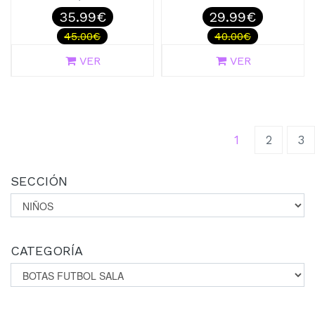
35.99€
29.99€
45.00€
40.00€
VER
VER
(current)
1
2
3
SECCIÓN
CATEGORÍA