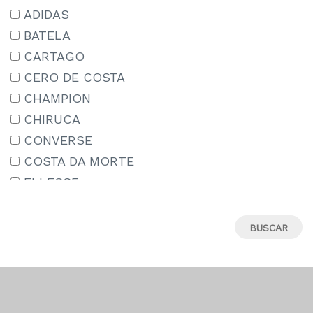
15-16 AÑOS
ADIDAS
15/18
BATELA
16
CARTAGO
17
CERO DE COSTA
18
CHAMPION
18M
CHIRUCA
19
CONVERSE
19-20
COSTA DA MORTE
19.5
ELLESSE
19/22
IPANEMA
2-3 AÑOS
JORDAN
20
LE COQ SPORTIF
21
MIZUNO
22
MUNICH
22-23
NEW ERA