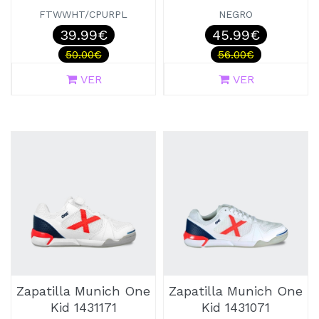
FTWWHT/CPURPL
NEGRO
39.99€
45.99€
50.00€
56.00€
VER
VER
Zapatilla Munich One
Zapatilla Munich One
Kid 1431171
Kid 1431071