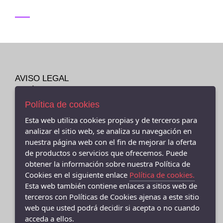
AVISO LEGAL
POLÍTICA DE COOKIES
ENVÍOS Y DEVOLUCIONES
Política de cookies
POLÍTICA DE PRIVACIDAD
Esta web utiliza cookies propias y de terceros para
analizar el sitio web, se analiza su navegación en
nuestra página web con el fin de mejorar la oferta
de productos o servicios que ofrecemos. Puede
obtener la información sobre nuestra Política de
- (CEE ) AVDA.LINO RODRIGUEZ MADERO 9, Cee - 15270 (A
Coruña)
Cookies en el siguiente enlace
Política de cookies.
981706131
Esta web también contiene enlaces a sitios web de
terceros con Políticas de Cookies ajenas a este sitio
- (FISTERRA) C/ FEDERICO AVILA 7 BAJO (FINISTERRE), Fisterra -
web que usted podrá decidir si acepta o no cuando
15155 (A Coruña)
981 74 0671
acceda a ellos.