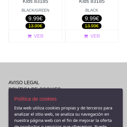
Kids 83185
Kids 83185
BLACK/GREEN
BLACK
9.99€
9.99€
13.99€
13.99€
VER
VER
AVISO LEGAL
POLÍTICA DE COOKIES
ENVÍOS Y DEVOLUCIONES
Política de cookies
POLÍTICA DE PRIVACIDAD
Esta web utiliza cookies propias y de terceros para
analizar el sitio web, se analiza su navegación en
nuestra página web con el fin de mejorar la oferta
de productos o servicios que ofrecemos. Puede