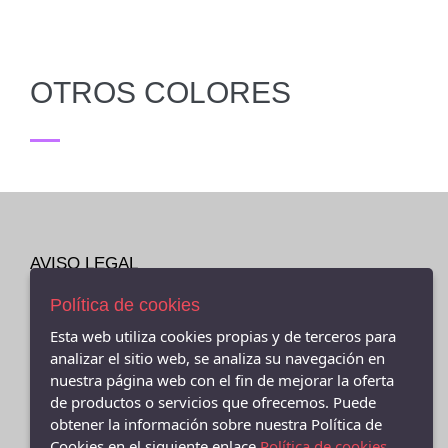
OTROS COLORES
AVISO LEGAL
POLÍTICA DE COOKIES
Política de cookies
ENVÍOS Y DEVOLUCIONES
POLÍTICA DE PRIVACIDAD
Esta web utiliza cookies propias y de terceros para
analizar el sitio web, se analiza su navegación en
nuestra página web con el fin de mejorar la oferta
de productos o servicios que ofrecemos. Puede
obtener la información sobre nuestra Política de
- (CEE ) AVDA.LINO RODRIGUEZ MADERO 9, Cee - 15270 (A
Cookies en el siguiente enlace
Política de cookies.